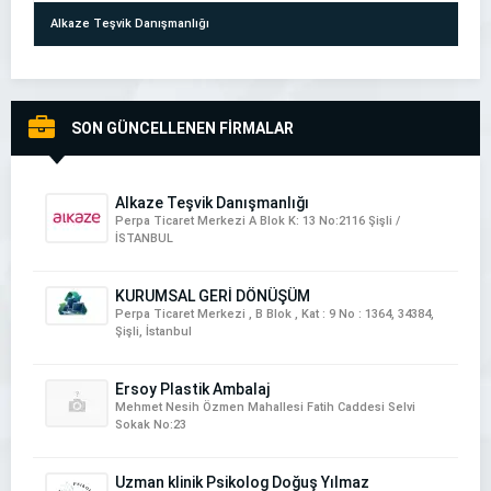
Alkaze Teşvik Danışmanlığı
SON GÜNCELLENEN FİRMALAR
NartDeco İtalyan Boya & İtalyan Sıva Uygulamaları
Alkaze Teşvik Danışmanlığı
Perpa Ticaret Merkezi A Blok K: 13 No:2116 Şişli /
İSTANBUL
KURUMSAL GERİ DÖNÜŞÜM
Perpa Ticaret Merkezi , B Blok , Kat : 9 No : 1364, 34384,
Şişli, İstanbul
ETKİ DEMİR DOĞRAMA
Ersoy Plastik Ambalaj
Mehmet Nesih Özmen Mahallesi Fatih Caddesi Selvi
Sokak No:23
Uzman klinik Psikolog Doğuş Yılmaz