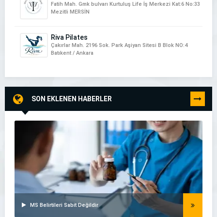
Fatih Mah. Gmk bulvarı Kurtuluş Life İş Merkezi Kat:6 No:33
Mezitli MERSİN
Riva Pilates
Çakırlar Mah. 2196 Sok. Park Aşiyan Sitesi B Blok NO:4
Batıkent / Ankara
SON EKLENEN HABERLER
TÜMÜNÜ
GÖR
MS Belirtileri Sabit Değildir