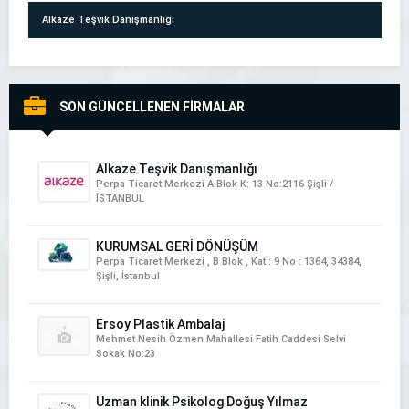
Alkaze Teşvik Danışmanlığı
SON GÜNCELLENEN FİRMALAR
NartDeco İtalyan Boya & İtalyan Sıva Uygulamaları
Alkaze Teşvik Danışmanlığı
Perpa Ticaret Merkezi A Blok K: 13 No:2116 Şişli /
İSTANBUL
KURUMSAL GERİ DÖNÜŞÜM
Perpa Ticaret Merkezi , B Blok , Kat : 9 No : 1364, 34384,
Şişli, İstanbul
ETKİ DEMİR DOĞRAMA
Ersoy Plastik Ambalaj
Mehmet Nesih Özmen Mahallesi Fatih Caddesi Selvi
Sokak No:23
Uzman klinik Psikolog Doğuş Yılmaz