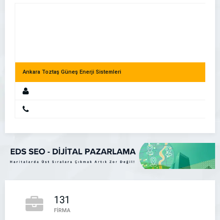
Ankara Toztaş Güneş Enerji Sistemleri
Akıllı Telefon Kullanıcıları İşletmenizi Nasıl Buluyor?
131
Altındağ Kiralık Kepçe – Saatlik Kepçe
FİRMA
Altındağ Kiralık Kepçe